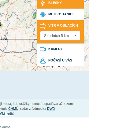
BLESKY
METEOSTANICE
VÍTR V OBLACÍCH
KAMERY
POČASÍ U VÁS
ují místa, kde srážky nemusí dopadávat až k zemi.
kytuje
ČHMÚ
, radar z Německa
DWD
Wikimedia
)