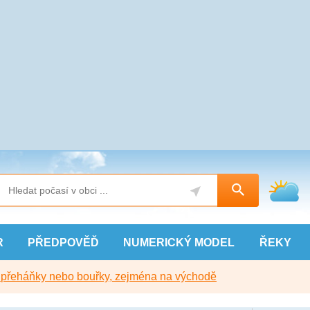
R
PŘEDPOVĚĎ
NUMERICKÝ
MODEL
ŘEKY
y přeháňky nebo bouřky, zejména na východě