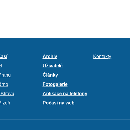
así
Archiv
Kontakty
l
Uživatelé
Prahu
Články
Brno
Fotogalerie
Ostravu
Aplikace na telefony
Plzeň
Počasí na web