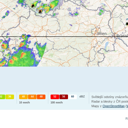
32
36
40
44
48
52
56
60
dBZ
Světlejší odstíny znázorň
Radar a blesky z ČR pos
10 mm/h
100 mm/h
Mapy z
OpenStreetMap
(