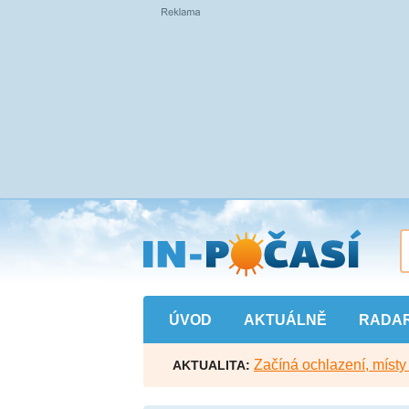
Přejít
na
hlavní
obsah
ÚVOD
AKTUÁLNĚ
RADA
Začíná ochlazení, míst
AKTUALITA: