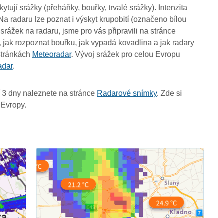
tují srážky (přeháňky, bouřky, trvalé srážky). Intenzita
Na radaru lze poznat i výskyt krupobití (označeno bílou
srážek na radaru, jsme pro vás připravili na stránce
, jak rozpoznat bouřku, jak vypadá kovadlina a jak radary
 stránkách
Meteoradar
. Vývoj srážek pro celou Evropu
adar
.
 3 dny naleznete na stránce
Radarové snímky
. Zde si
 Evropy.