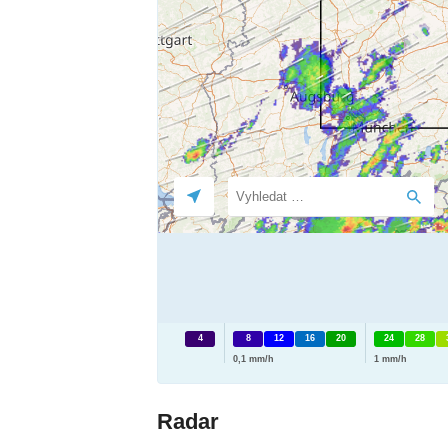
4
8
12
16
20
24
28
0,1 mm/h
1 mm/h
Radar